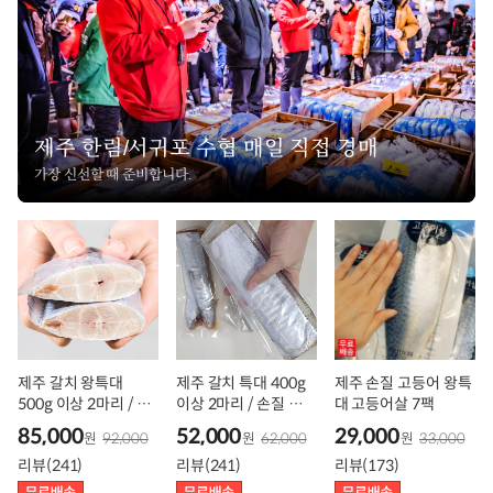
제주 한림/서귀포 수협 매일 직접 경매
가장 신선할 때 준비합니다.
제주 갈치 왕특대
제주 갈치 특대 400g
제주 손질 고등어 왕특
500g 이상 2마리 / 손
이상 2마리 / 손질 토막
대 고등어살 7팩
질 토막 은갈치
은갈치
85,000
52,000
29,000
원
92,000
원
62,000
원
33,000
리뷰(241)
리뷰(241)
리뷰(173)