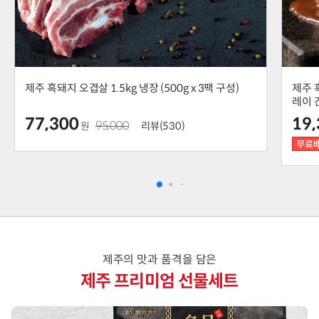
제주 흑돼지 오겹살 1.5kg 냉장 (500g x 3팩 구성)
제주 
레이 
차이
77,300
19
95,000
원
리뷰(530)
제주의 맛과 품격을 담은
제주 프리미엄 선물세트