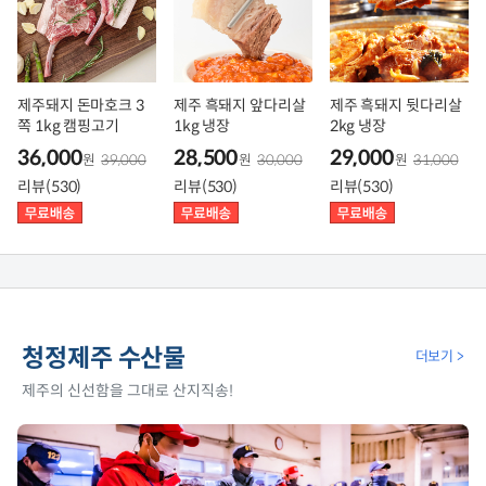
제주돼지 돈마호크 3
제주 흑돼지 앞다리살
제주 흑돼지 뒷다리살
쪽 1kg 캠핑고기
1kg 냉장
2kg 냉장
36,000
28,500
29,000
원
39,000
원
30,000
원
31,000
리뷰(530)
리뷰(530)
리뷰(530)
청정제주 수산물
더보기 >
제주의 신선함을 그대로 산지직송!