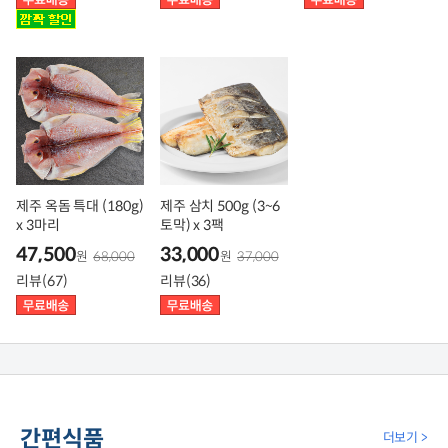
제주 옥돔 특대 (180g)
제주 삼치 500g (3~6
x 3마리
토막) x 3팩
47,500
33,000
원
68,000
원
37,000
리뷰(67)
리뷰(36)
간편식품
더보기 >