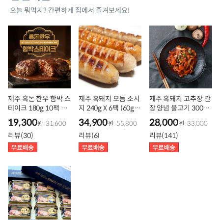
오늘 뭐먹지? 간편하게 집에서 즐겨보세요!
제주 흑돈 한우 함박 스
제주 흑돼지 모듬 소시
제주 흑돼지 고추장 간
테이크 180g 10팩 4
지 240g X 6팩 (60g X
장 양념 불고기 300g
팩, 전용트레이 간편식,
4종 /1팩)
10팩 5팩
19,300
34,900
28,000
원
31,600
원
55,800
원
33,000
280도 직화 프리미엄
리뷰(30)
리뷰(6)
리뷰(141)
육즙, 압도적 맛의 차이