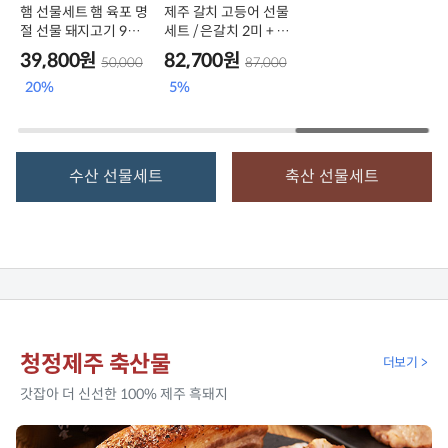
햄 선물세트 햄 육포 명
제주 갈치 고등어 선물
절 선물 돼지고기 90%
세트 / 은갈치 2미 + 고
흑햄
등어살 5쪽 [혼합 3호]
39,800원
82,700원
50,000
87,000
20%
5%
수산 선물세트
축산 선물세트
청정제주 축산물
더보기 >
갓잡아 더 신선한 100% 제주 흑돼지