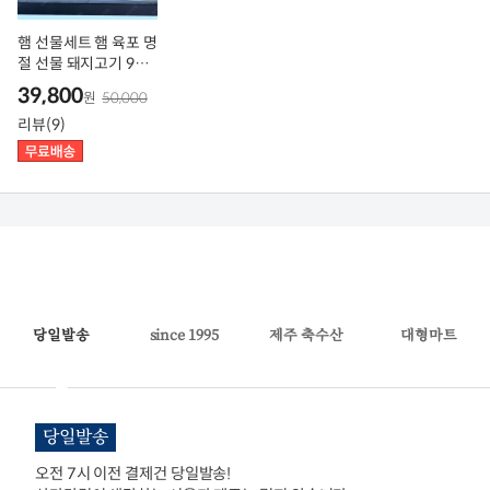
햄 선물세트 햄 육포 명
절 선물 돼지고기 90%
흑햄
39,800
원
50,000
리뷰(9)
당일발송
since 1995
제주 축수산
대형마트
당일발송
오전 7시 이전 결제건 당일발송!