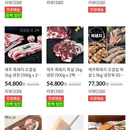
리뷰(530)
리뷰(530)
리뷰(530)
제주 흑돼지 오겹살
제주 흑돼지 목살 1kg
제주흑돼지 오겹살 목
1kg 냉장 (500g x 2팩
냉장 (500g x 2팩 구
살 1.5kg 냉장육 500g
구성)
성)
3팩
54,800
54,800
77,300
원
62,000
원
62,000
원
95,000
리뷰(530)
리뷰(530)
리뷰(530)