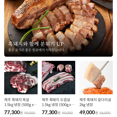
흑돼지와 함께 분위기 UP
좋은 음식은 좋은 원료에서 시작된답니다.
제주 흑돼지 목살
제주 흑돼지 오겹살
제주 흑돼지 앞다리살
1.5kg 냉장 (500g x 3
1.5kg 냉장 (500g x 3
2kg 냉장
팩 구성)
팩 구성)
77,300
77,300
49,000
원
95,000
원
95,000
원
56,000