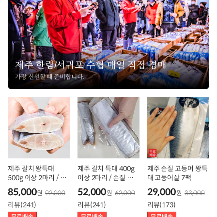
제주 한림/서귀포 수협 매일 직접 경매
가장 신선할 때 준비합니다.
제주 갈치 왕특대
제주 갈치 특대 400g
제주 손질 고등어 왕특
500g 이상 2마리 / 손
이상 2마리 / 손질 토막
대 고등어살 7팩
질 토막 은갈치
은갈치
85,000
52,000
29,000
원
92,000
원
62,000
원
33,000
리뷰(241)
리뷰(241)
리뷰(173)