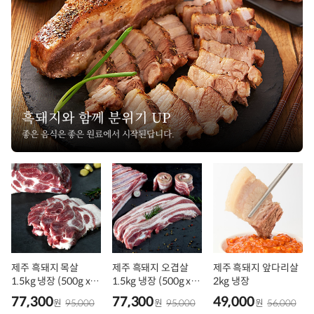
흑돼지와 함께 분위기 UP
좋은 음식은 좋은 원료에서 시작된답니다.
제주 흑돼지 목살
제주 흑돼지 오겹살
제주 흑돼지 앞다리살
1.5kg 냉장 (500g x 3
1.5kg 냉장 (500g x 3
2kg 냉장
팩 구성)
팩 구성)
77,300
77,300
49,000
원
95,000
원
95,000
원
56,000