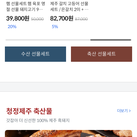
햄 선물세트 햄 육포 명
제주 갈치 고등어 선물
절 선물 돼지고기 90%
세트 / 은갈치 2미 + 고
흑햄
등어살 5쪽 [혼합 3호]
39,800원
82,700원
50,000
87,000
20%
5%
수산 선물세트
축산 선물세트
청정제주 축산물
더보기 >
갓잡아 더 신선한 100% 제주 흑돼지