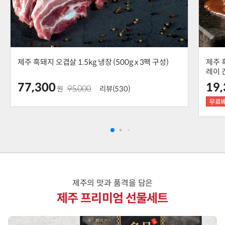
제주 흑돼지 오겹살 1.5kg 냉장 (500g x 3팩 구성)
제주 
레이 
차이
77,300
19
95,000
원
리뷰(530)
제주의 맛과 품격을 담은
제주 프리미엄 선물세트