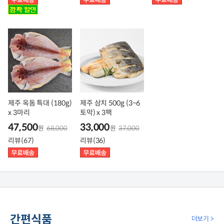
제주 옥돔 특대 (180g)
제주 삼치 500g (3~6
x 3마리
토막) x 3팩
47,500
33,000
원
68,000
원
37,000
리뷰(67)
리뷰(36)
간편식품
더보기 >