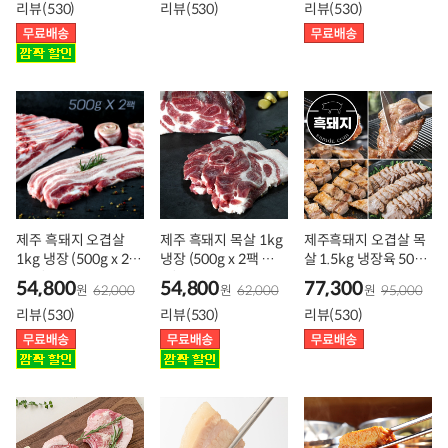
리뷰(530)
리뷰(530)
리뷰(530)
제주 흑돼지 오겹살
제주 흑돼지 목살 1kg
제주흑돼지 오겹살 목
1kg 냉장 (500g x 2팩
냉장 (500g x 2팩 구
살 1.5kg 냉장육 500g
구성)
성)
3팩
54,800
54,800
77,300
원
62,000
원
62,000
원
95,000
리뷰(530)
리뷰(530)
리뷰(530)