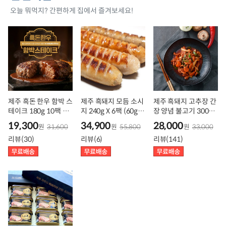
오늘 뭐먹지? 간편하게 집에서 즐겨보세요!
제주 흑돈 한우 함박 스
제주 흑돼지 모듬 소시
제주 흑돼지 고추장 간
테이크 180g 10팩 4
지 240g X 6팩 (60g X
장 양념 불고기 300g
팩, 전용트레이 간편식,
4종 /1팩)
10팩 5팩
19,300
34,900
28,000
원
31,600
원
55,800
원
33,000
280도 직화 프리미엄
리뷰(30)
리뷰(6)
리뷰(141)
육즙, 압도적 맛의 차이