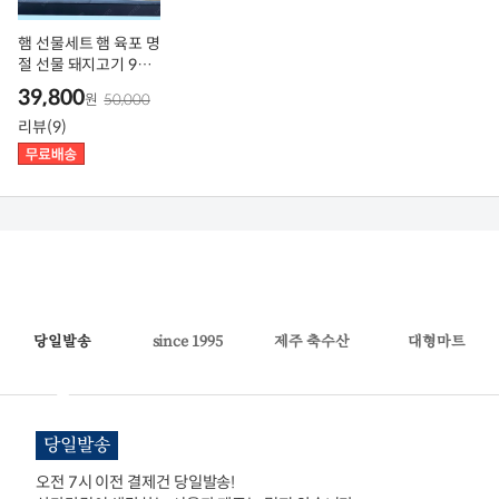
햄 선물세트 햄 육포 명
절 선물 돼지고기 90%
흑햄
39,800
원
50,000
리뷰(9)
당일발송
since 1995
제주 축수산
대형마트
당일발송
오전 7시 이전 결제건 당일발송!