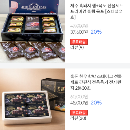
제주 흑돼지 햄+육포 선물세트
프리미엄 흑햄 육포 [스페셜 2
호]
47,000원
20%
37,600원
리뷰(9)
흑돈 한우 함박 스테이크 선물
세트 간편식 전용용기 전자렌
지 2분30초
60,000원
20%
48,000원
리뷰(30)