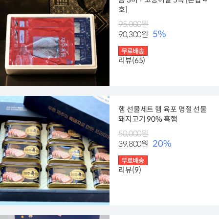
호]
95,000원
5%
90,300원
리뷰(65)
햄 선물세트 햄 육포 명절 선물
돼지고기 90% 흑햄
50,000원
20%
39,800원
리뷰(9)