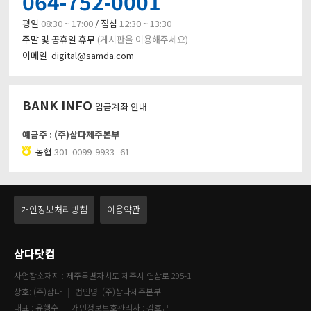
064-752-0001
평일
08:30 ~ 17:00
/ 점심
12:30 ~ 13:30
주말 및 공휴일 휴무
(게시판을 이용해주세요)
이메일 digital@samda.com
BANK INFO
입금계좌 안내
예금주 : (주)삼다제주본부
농협
301-0099-9933- 61
개인정보처리방침
이용약관
삼다닷컴
사업장소재지 : 제주특별자치도 제주시 연삼로 295-1
상호: (주)삼다
법인명: (주)삼다제주본부
대표 : 유행수
개인정보보호관리자 : 김호근