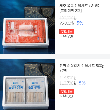
제주 옥돔 선물세트 / 3~8미
[프리미엄 2호]
100,000원
5%
95,000원
리뷰(90)
진짜 순살갈치 선물세트 500g
x 7팩
116,500원
5%
110,700원
리뷰(81)