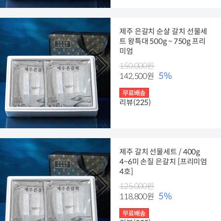
제주 은갈치 순살 갈치 선물세
트 왕특대 500g ~ 750g 프리
미엄
150,000원
5%
142,500원
리뷰(225)
제주 갈치 선물세트 / 400g
4~6미 손질 은갈치 [프리미엄
4호]
125,000원
5%
118,800원