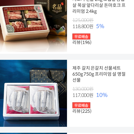
살 목살 앞다리살 돈마호크 프
리미엄 2.4kg
125,000원
5%
118,800원
리뷰(196)
제주 갈치 은갈치 선물세트
650g 750g 프리미엄 설 명절
선물
130,000원
10%
117,000원
리뷰(225)