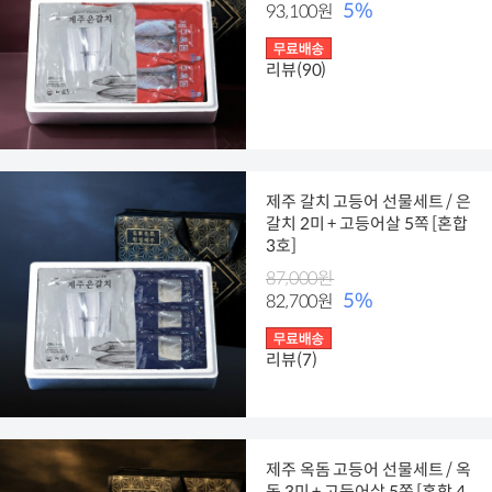
5%
93,100원
리뷰(90)
제주 갈치 고등어 선물세트 / 은
갈치 2미 + 고등어살 5쪽 [혼합
3호]
87,000원
5%
82,700원
리뷰(7)
제주 옥돔 고등어 선물세트 / 옥
돔 3미 + 고등어살 5쪽 [혼합 4