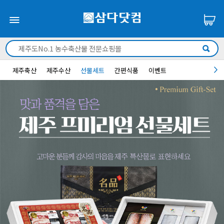
제주축산
제주수산
선물세트
간편식품
이벤트