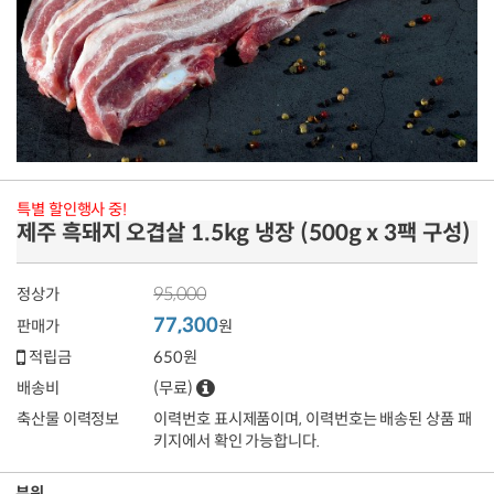
특별 할인행사 중!
제주 흑돼지 오겹살 1.5kg 냉장 (500g x 3팩 구성)
95,000
정상가
77,300
판매가
원
적립금
650원
배송비
(무료)
축산물 이력정보
이력번호 표시제품이며, 이력번호는 배송된 상품 패
키지에서 확인 가능합니다.
부위