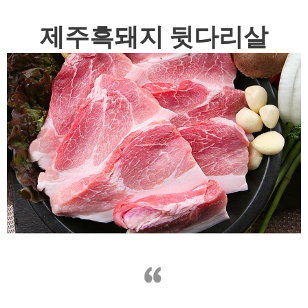
제주흑돼지 뒷다리살