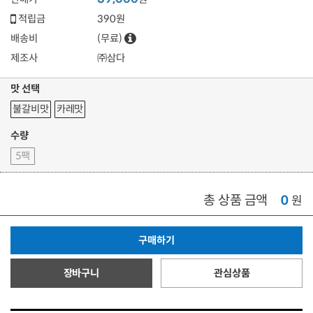
적립금
390원
배송비
(무료)
제조사
㈜삼다
맛 선택
불갈비맛
카레맛
수량
5팩
총 상품 금액
0
원
구매하기
장바구니
관심상품