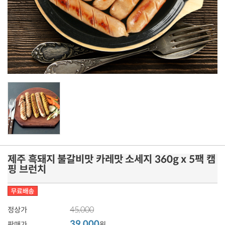
제주 흑돼지 불갈비맛 카레맛 소세지 360g x 5팩 캠
핑 브런치
45,000
정상가
39,000
판매가
원