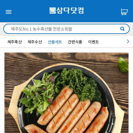
제주축산
제주수산
선물세트
간편식품
이벤트