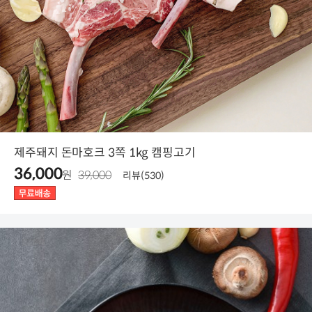
제주돼지 돈마호크 3쪽 1kg 캠핑고기
36,000
원
39,000
리뷰(530)