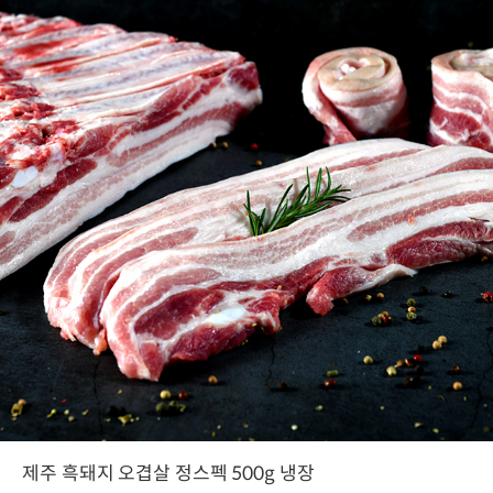
제주 흑돼지 오겹살 정스펙 500g 냉장