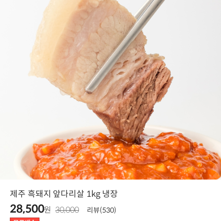
제주 흑돼지 앞다리살 1kg 냉장
28,500
원
30,000
리뷰(530)