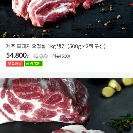
제주 흑돼지 오겹살 1kg 냉장 (500g x 2팩 구성)
54,800
원
62,000
리뷰(530)