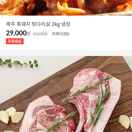
제주 흑돼지 뒷다리살 2kg 냉장
29,000
원
31,000
리뷰(530)