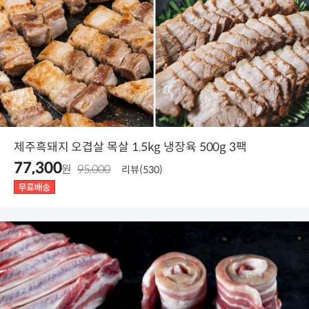
제주흑돼지 오겹살 목살 1.5kg 냉장육 500g 3팩
77,300
원
95,000
리뷰(530)