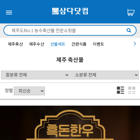
제주축산
제주수산
선물세트
간편식품
이벤트
제주 축산물
정렬