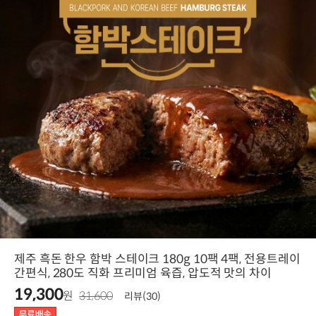
제주 흑돈 한우 함박 스테이크 180g 10팩 4팩, 전용트레이
간편식, 280도 직화 프리미엄 육즙, 압도적 맛의 차이
19,300
원
31,600
리뷰(30)